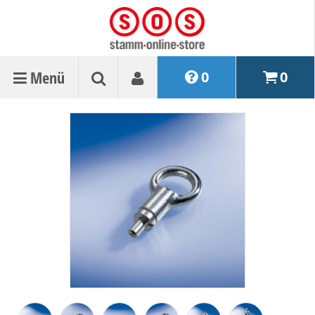
Menü
0
0