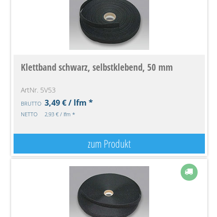
Klettband schwarz, selbstklebend, 50 mm
ArtNr. 5V53
3,49 € / lfm *
BRUTTO
NETTO
2,93 € / lfm *
zum Produkt