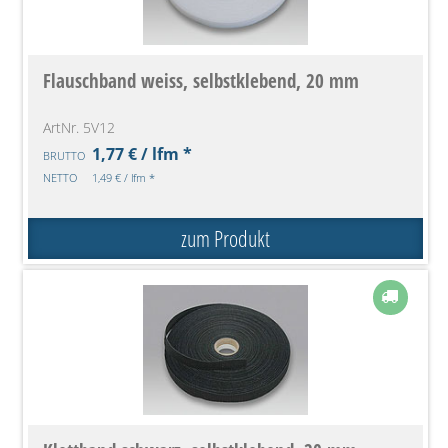
Flauschband weiss, selbstklebend, 20 mm
ArtNr. 5V12
1,77 € / lfm *
BRUTTO
NETTO
1,49 € / lfm *
zum Produkt