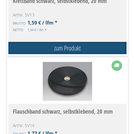
Klettband schwarz, selbstklebend, 20 mm
ArtNr. 5V13
1,59 € / lfm *
BRUTTO
NETTO
1,34 € / lfm *
zum Produkt
Flauschband schwarz, selbstklebend, 20 mm
ArtNr. 5V14
1,77 € / lfm *
BRUTTO