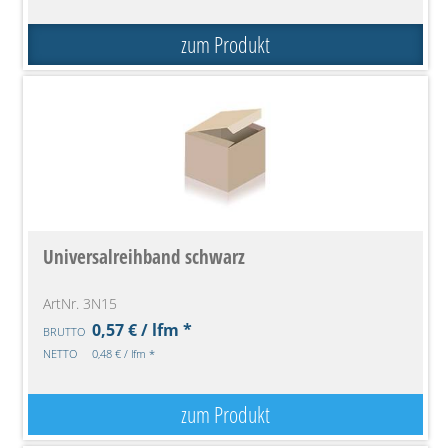
zum Produkt
Universalreihband schwarz
ArtNr. 3N15
0,57 € / lfm *
BRUTTO
NETTO
0,48 € / lfm *
zum Produkt