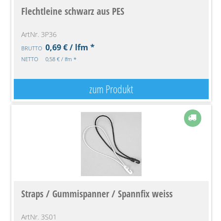
Flechtleine schwarz aus PES
ArtNr. 3P36
0,69 € / lfm *
BRUTTO
NETTO
0,58 € / lfm *
zum Produkt
Straps / Gummispanner / Spannfix weiss
ArtNr. 3S01