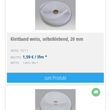
Klettband weiss, selbstklebend, 20 mm
ArtNr. 5V11
1,59 € / lfm *
BRUTTO
NETTO
1,34 € / lfm *
zum Produkt