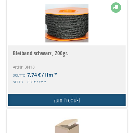
Bleiband schwarz, 200gr.
ArtNr. 3N18
7,74 € / lfm *
BRUTTO
NETTO
6,50 € / lfm *
zum Produkt