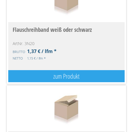
Flauschreihband weiß oder schwarz
ArtNr. 3N20
1,37 € / lfm *
BRUTTO
NETTO
1,15 € / lfm *
zum Produkt