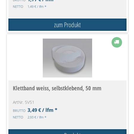
NETTO
1,49 € / lfm *
zum Produkt
Klettband weiss, selbstklebend, 50 mm
ArtNr. 5V51
3,49 € / lfm *
BRUTTO
NETTO
2,93 € / lfm *