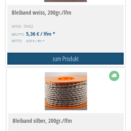
Bleiband weiss, 200gr./lfm
ArtNr. 3N02
5,36 € / lfm *
BRUTTO
NETTO
4,50 € / lfm *
zum Produkt
Bleiband silber, 200gr./lfm