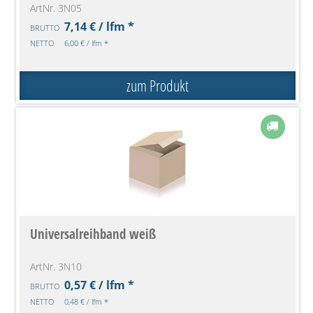
ArtNr. 3N05
7,14 € / lfm *
BRUTTO
NETTO
6,00 € / lfm *
zum Produkt
Universalreihband weiß
ArtNr. 3N10
0,57 € / lfm *
BRUTTO
NETTO
0,48 € / lfm *