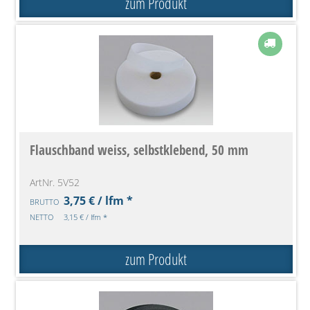
zum Produkt
Flauschband weiss, selbstklebend, 50 mm
ArtNr. 5V52
3,75 € / lfm *
BRUTTO
NETTO
3,15 € / lfm *
zum Produkt