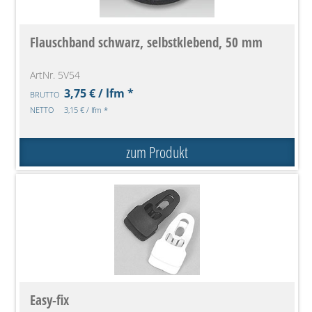
Flauschband schwarz, selbstklebend, 50 mm
ArtNr. 5V54
3,75 € / lfm *
BRUTTO
NETTO
3,15 € / lfm *
zum Produkt
Easy-fix