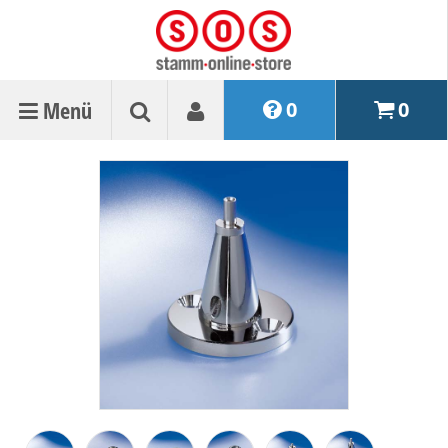
Menü
0
0