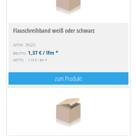
Flauschreihband weiß oder schwarz
ArtNr. 3N20
1,37 € / lfm *
BRUTTO
NETTO
1,15 € / lfm *
zum Produkt