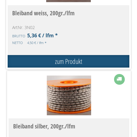
Bleiband weiss, 200gr./lfm
ArtNr. 3N02
5,36 € / lfm *
BRUTTO
NETTO
4,50 € / lfm *
zum Produkt
Bleiband silber, 200gr./lfm