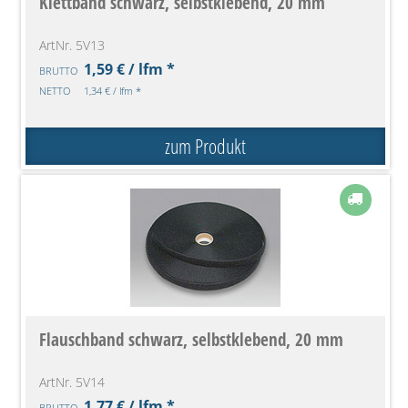
Klettband schwarz, selbstklebend, 20 mm
ArtNr. 5V13
1,59 € / lfm *
BRUTTO
NETTO
1,34 € / lfm *
zum Produkt
Flauschband schwarz, selbstklebend, 20 mm
ArtNr. 5V14
1,77 € / lfm *
BRUTTO