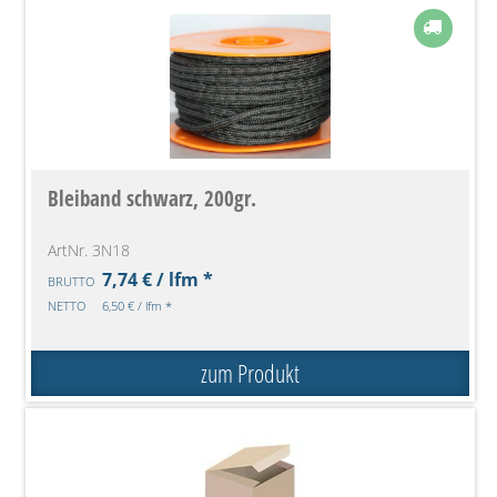
Bleiband schwarz, 200gr.
ArtNr. 3N18
7,74 € / lfm *
BRUTTO
NETTO
6,50 € / lfm *
zum Produkt