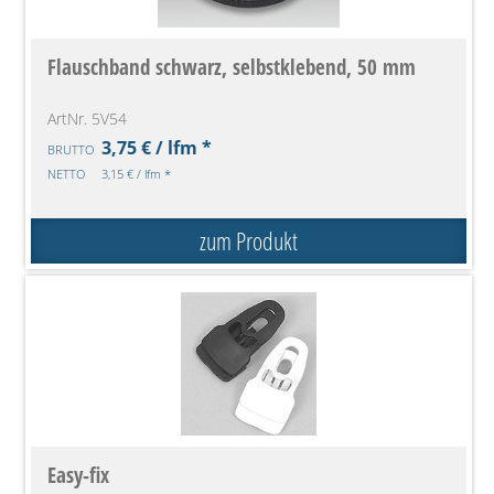
Flauschband schwarz, selbstklebend, 50 mm
ArtNr. 5V54
3,75 € / lfm *
BRUTTO
NETTO
3,15 € / lfm *
zum Produkt
Easy-fix