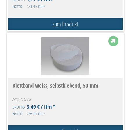
NETTO
1,49 € / lfm *
zum Produkt
Klettband weiss, selbstklebend, 50 mm
ArtNr. 5V51
3,49 € / lfm *
BRUTTO
NETTO
2,93 € / lfm *