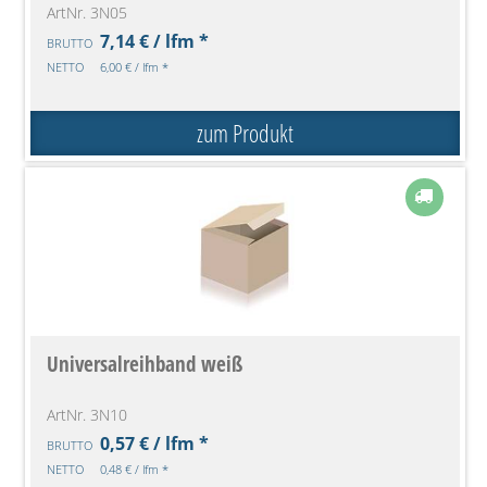
ArtNr. 3N05
7,14 € / lfm *
BRUTTO
NETTO
6,00 € / lfm *
zum Produkt
Universalreihband weiß
ArtNr. 3N10
0,57 € / lfm *
BRUTTO
NETTO
0,48 € / lfm *