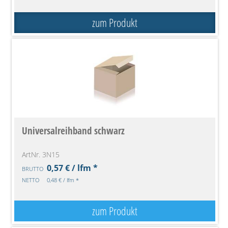
zum Produkt
Universalreihband schwarz
ArtNr. 3N15
0,57 € / lfm *
BRUTTO
NETTO
0,48 € / lfm *
zum Produkt