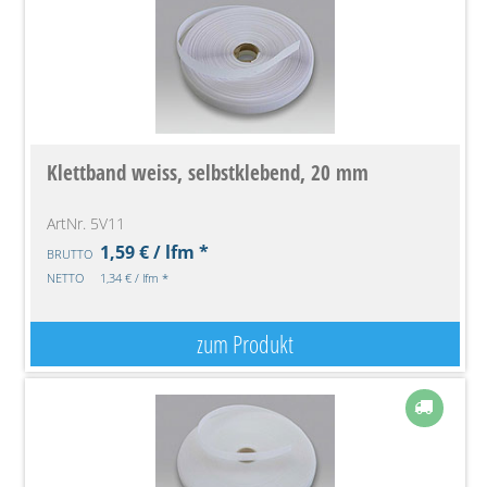
Klettband weiss, selbstklebend, 20 mm
ArtNr. 5V11
1,59 € / lfm *
BRUTTO
NETTO
1,34 € / lfm *
zum Produkt