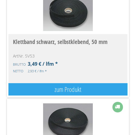
Klettband schwarz, selbstklebend, 50 mm
ArtNr. 5V53
3,49 € / lfm *
BRUTTO
NETTO
2,93 € / lfm *
zum Produkt