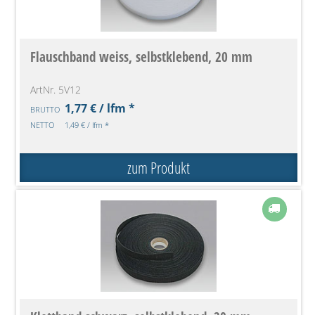
Flauschband weiss, selbstklebend, 20 mm
ArtNr. 5V12
1,77 € / lfm *
BRUTTO
NETTO
1,49 € / lfm *
zum Produkt