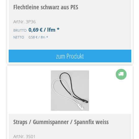
Flechtleine schwarz aus PES
ArtNr. 3P36
0,69 € / lfm *
BRUTTO
NETTO
0,58 € / lfm *
zum Produkt
Straps / Gummispanner / Spannfix weiss
ArtNr. 3S01