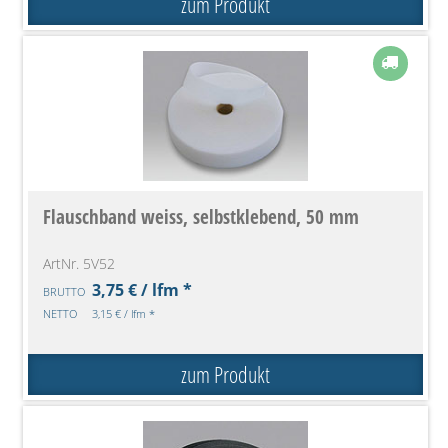
zum Produkt
Flauschband weiss, selbstklebend, 50 mm
ArtNr. 5V52
3,75 € / lfm *
BRUTTO
NETTO
3,15 € / lfm *
zum Produkt