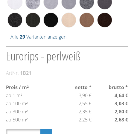
Alle
29
Varianten anzeigen
Eurorips - perlweiß
ArtNr.
1B21
Preis / m²
netto *
brutto *
ab 1 m²
3,90 €
4,64 €
ab 100 m²
2,55 €
3,03 €
ab 300 m²
2,35 €
2,80 €
ab 500 m²
2,25 €
2,68 €