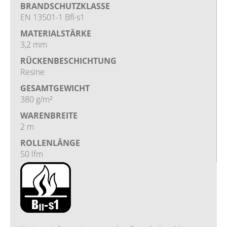
BRANDSCHUTZKLASSE
EN 13501-1 Bfl-s1
MATERIALSTÄRKE
3,2 mm
RÜCKENBESCHICHTUNG
Resine
GESAMTGEWICHT
380 g/m²
WARENBREITE
2 m
ROLLENLÄNGE
50 lfm