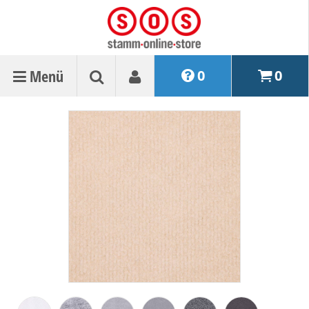
Menü
0
0