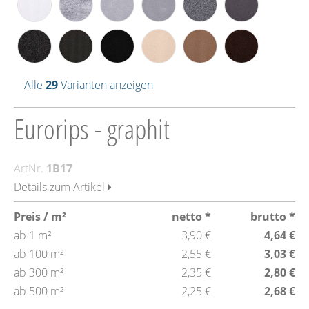
Alle
29
Varianten anzeigen
Eurorips - graphit
ArtNr.
1B17
Details zum Artikel
Preis / m²
netto *
brutto *
ab 1 m²
3,90 €
4,64 €
ab 100 m²
2,55 €
3,03 €
ab 300 m²
2,35 €
2,80 €
ab 500 m²
2,25 €
2,68 €