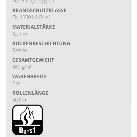
100% Polypropylen
BRANDSCHUTZKLASSE
EN 13501-1 Bfl-s1
MATERIALSTÄRKE
3,2 mm
RÜCKENBESCHICHTUNG
Resine
GESAMTGEWICHT
380 g/m²
WARENBREITE
2 m
ROLLENLÄNGE
50 lfm