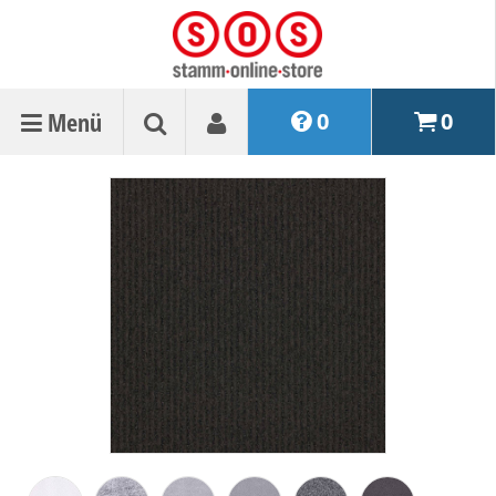
Menü
0
0