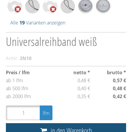
Alle
19
Varianten anzeigen
Universalreihband weiß
ArtNr.
3N10
Preis / lfm
netto *
brutto *
ab 1 lfm
0,48 €
0,57 €
ab 500 lfm
0,40 €
0,48 €
ab 2000 lfm
0,35 €
0,42 €
lfm
in den Warenkorb