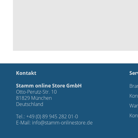
Kontakt
Ser
Stamm online Store GmbH
Bra
Otto-Perutz-Str. 10
Kon
81829 München
Deutschland
War
Kon
Tel.: +49 (0) 89 945 282 01-0
E-Mail:
info@stamm-onlinestore.de