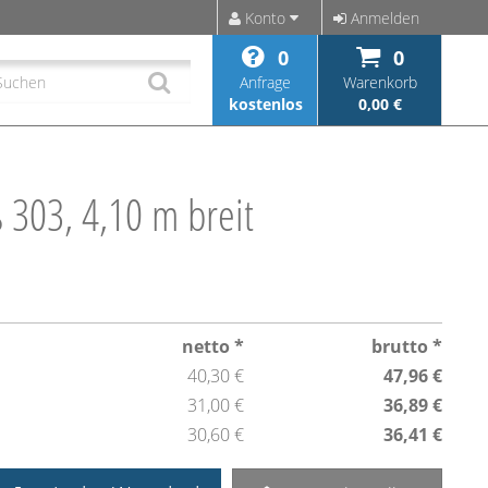
Konto
Anmelden
0
0
Anfrage
Warenkorb
kostenlos
0,00 €
 303, 4,10 m breit
netto *
brutto *
40,30 €
47,96 €
31,00 €
36,89 €
30,60 €
36,41 €