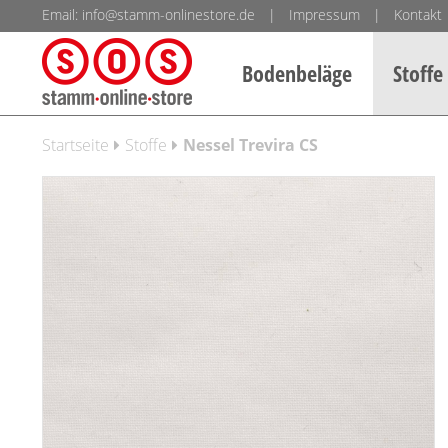
Email:
info@stamm-onlinestore.de
|
Impressum
|
Kontakt
Bodenbeläge
Stoffe
Startseite
Stoffe
Nessel Trevira CS