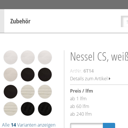
Zubehör
Nessel CS, weiß
ArtNr.
6T14
Details zum Artikel
Preis / lfm
ab 1 lfm
ab 60 lfm
ab 240 lfm
Alle
14
Varianten anzeigen