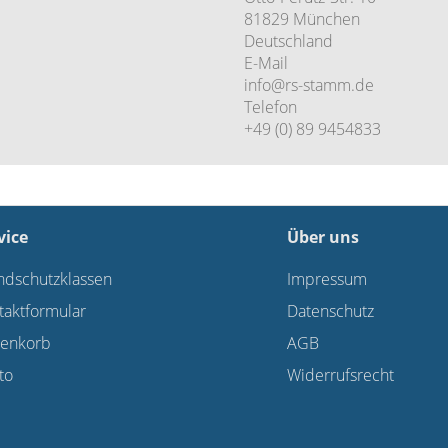
81829 München
Deutschland
E-Mail
info@rs-stamm.de
Telefon
+49 (0) 89 9454833
vice
Über uns
ndschutzklassen
Impressum
taktformular
Datenschutz
enkorb
AGB
to
Widerrufsrecht