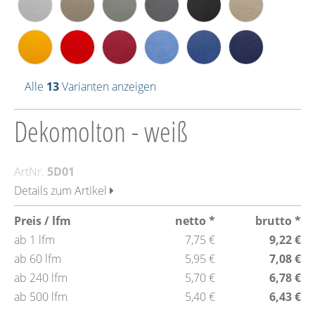
Alle
13
Varianten anzeigen
Dekomolton - weiß
ArtNr.
5D01
Details zum Artikel
Preis / lfm
netto *
brutto *
ab 1 lfm
7,75 €
9,22 €
ab 60 lfm
5,95 €
7,08 €
ab 240 lfm
5,70 €
6,78 €
ab 500 lfm
5,40 €
6,43 €