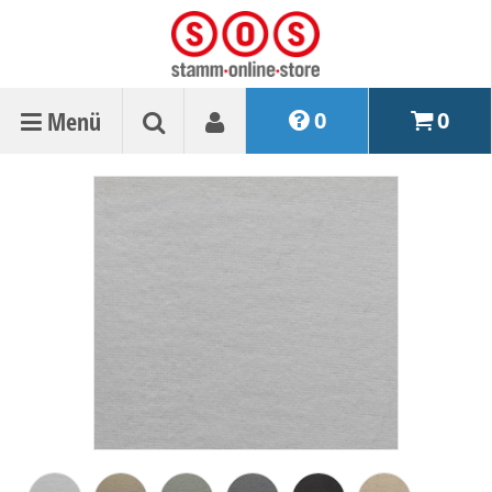
Menü
0
0