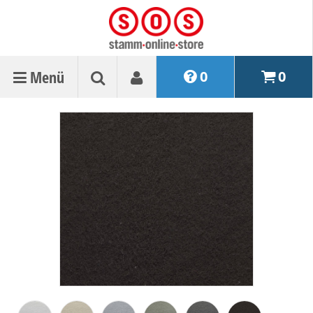
Menü
0
0