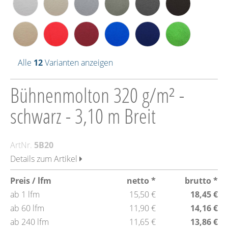
Alle
12
Varianten anzeigen
Bühnenmolton 320 g/m² -
schwarz - 3,10 m Breit
ArtNr.
5B20
Details zum Artikel
Preis / lfm
netto *
brutto *
ab 1 lfm
15,50 €
18,45 €
ab 60 lfm
11,90 €
14,16 €
ab 240 lfm
11,65 €
13,86 €