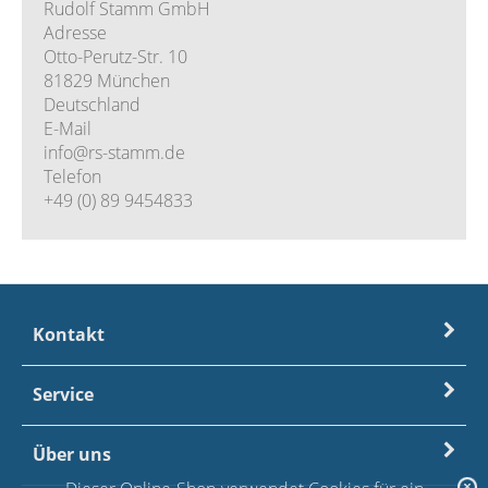
Rudolf Stamm GmbH
Adresse
Otto-Perutz-Str. 10
81829 München
Deutschland
E-Mail
info@rs-stamm.de
Telefon
+49 (0) 89 9454833
Kontakt
Service
Über uns